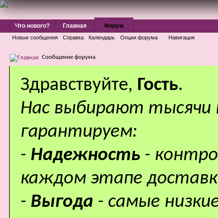
Что нового?
Главная
Форум
Новые сообщения
Справка
Календарь
Опции форума
Навигация
Сообщение форума
Здравствуйте,
Гость
.
Нас выбирают тысячи
гарантируем:
-
Надежность
- контр
каждом этапе доставк
-
Выгода
- самые низки