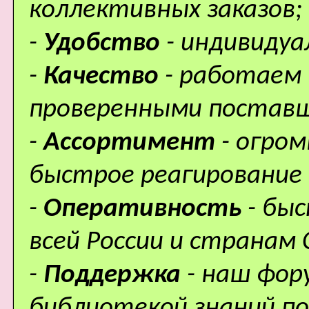
коллективных заказов;
-
Удобство
- индивидуа
-
Качество
- работаем 
проверенными поставщ
-
Ассортимент
- огро
быстрое реагирование 
-
Оперативность
- бы
всей России и странам 
-
Поддержка
- наш фор
библиотекой знаний по