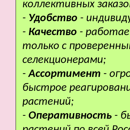
коллективных заказо
-
Удобство
- индивид
-
Качество
- работае
только с проверенн
селекционерами;
-
Ассортимент
- ог
быстрое реагировани
растений;
-
Оперативность
- 
растений по всей Рос