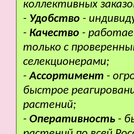
коллективных заказо
-
Удобство
- индивид
-
Качество
- работае
только с проверенн
селекционерами;
-
Ассортимент
- ог
быстрое реагировани
растений;
-
Оперативность
- 
растений по всей Рос