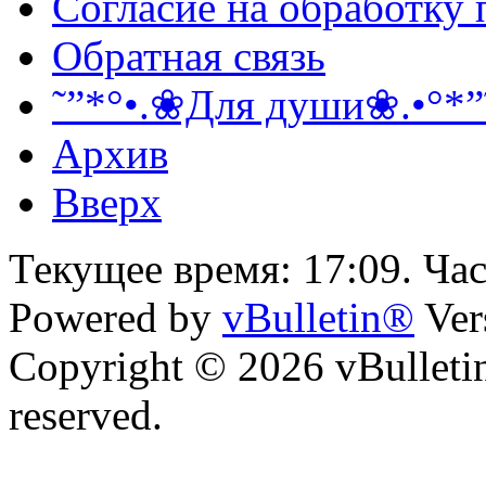
Согласие на обработку
Обратная связь
˜”*°•.❀Для души❀.•°*”
Архив
Вверх
Текущее время:
17:09
. Ча
Powered by
vBulletin®
Ver
Copyright © 2026 vBulletin 
reserved.