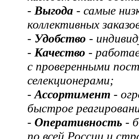
-
Выгода
- самые низ
коллективных заказов
-
Удобство
- индивид
-
Качество
- работа
с проверенными пос
селекционерами;
-
Ассортимент
- ог
быстрое реагировани
-
Оперативность
- 
по всей России и ст