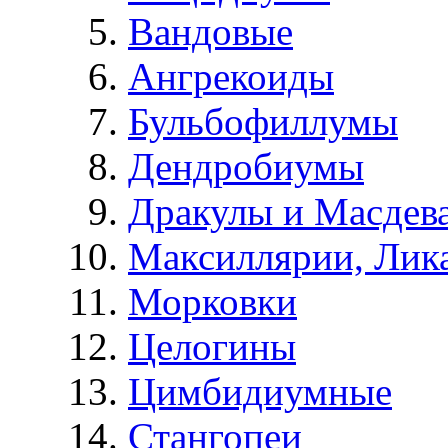
Вандовые
Ангрекоиды
Бульбофиллумы
Дендробиумы
Дракулы и Масдев
Максиллярии, Лик
Морковки
Целогины
Цимбидиумные
Стангопеи