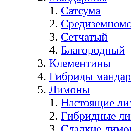
Сатсума
Средиземном
Сетчатый
Благородный
Клементины
Гибриды мандари
Лимоны
Настоящие л
Гибридные л
Сладкие лим