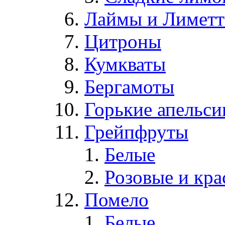
Лаймы и Лимет
Цитроны
Кумкваты
Бергамоты
Горькие апельс
Грейпфруты
Белые
Розовые и кр
Помело
Белые