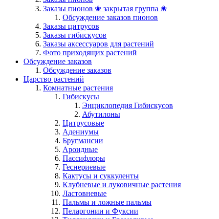
Заказы пионов ❀ закрытая группа ❀
Обсуждение заказов пионов
Заказы цитрусов
Заказы гибискусов
Заказы аксессуаров для растений
Фото приходящих растений
Обсуждение заказов
Обсуждение заказов
Царство растений
Комнатные растения
Гибискусы
Энциклопедия Гибискусов
Абутилоны
Цитрусовые
Адениумы
Бругмансии
Ароидные
Пассифлоры
Геснериевые
Кактусы и суккуленты
Клубневые и луковичные растения
Ластовневые
Пальмы и ложные пальмы
Пеларгонии и Фуксии