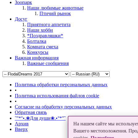
Зоопарк
Наши любимые животные
Птичий рынок
Досуг
Приятного аппетита
Наши хобби
*Поздравляшки*
Болталка
Комната смеха
Конкурсы
Важная информация
Важные сообщения
Политика обработки персональных данных
•
Политика использования файлов cookie
•
Согласие на обработку персональных данных
Обратная связь
˜”*°•.❀Для души❀.•°*”˜
Архив
На нашем сайте мы используем
Вверх
Вашего местоположения. Продо
cookies.
Подробнее