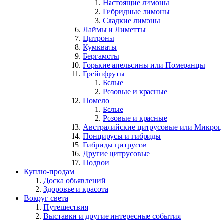
Настоящие лимоны
Гибридные лимоны
Сладкие лимоны
Лаймы и Лиметты
Цитроны
Кумкваты
Бергамоты
Горькие апельсины или Померанцы
Грейпфруты
Белые
Розовые и красные
Помело
Белые
Розовые и красные
Австралийские цитрусовые или Микро
Понцирусы и гибриды
Гибриды цитрусов
Другие цитрусовые
Подвои
Куплю-продам
Доска объявлений
Здоровье и красота
Вокруг света
Путешествия
Выставки и другие интересные события