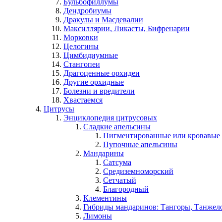
Бульбофиллумы
Дендробиумы
Дракулы и Масдевалии
Максиллярии, Ликасты, Бифренарии
Морковки
Целогины
Цимбидиумные
Стангопеи
Драгоценные орхидеи
Другие орхидные
Болезни и вредители
Хвастаемся
Цитрусы
Энциклопедия цитрусовых
Сладкие апельсины
Пигментированные или кровавые
Пупочные апельсины
Мандарины
Сатсума
Средиземноморский
Сетчатый
Благородный
Клементины
Гибриды мандаринов: Тангоры, Танжело
Лимоны