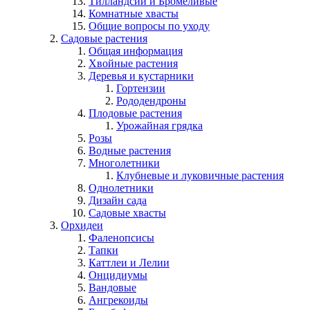
Тилландсии и Бромеливые
Комнатные хвасты
Общие вопросы по уходу
Садовые растения
Общая информация
Хвойные растения
Деревья и кустарники
Гортензии
Рододендроны
Плодовые растения
Урожайная грядка
Розы
Водные растения
Многолетники
Клубневые и луковичные растения
Однолетники
Дизайн сада
Садовые хвасты
Орхидеи
Фаленопсисы
Тапки
Каттлеи и Лелии
Онцидиумы
Вандовые
Ангрекоиды