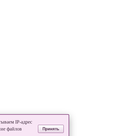
тываем IP-адрес
ние файлов