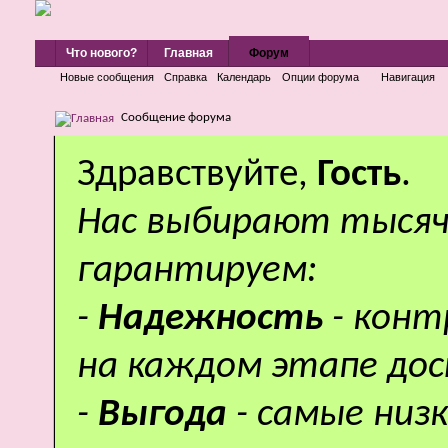
Что нового?
Главная
Форум
Новые сообщения
Справка
Календарь
Опции форума
Навигация
Сообщение форума
Здравствуйте,
Гость
.
Нас выбирают тысяч
гарантируем:
-
Надежность
- кон
на каждом этапе дос
-
Выгода
- самые низ