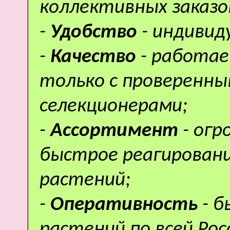
коллективных заказо
-
Удобство
- индивид
-
Качество
- работае
только с проверенн
селекционерами;
-
Ассортимент
- ог
быстрое реагировани
растений;
-
Оперативность
- 
растений по всей Рос