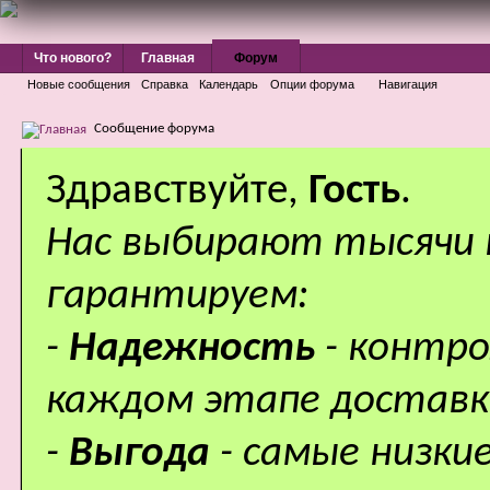
Что нового?
Главная
Форум
Новые сообщения
Справка
Календарь
Опции форума
Навигация
Сообщение форума
Здравствуйте,
Гость
.
Нас выбирают тысячи
гарантируем:
-
Надежность
- контр
каждом этапе доставк
-
Выгода
- самые низки