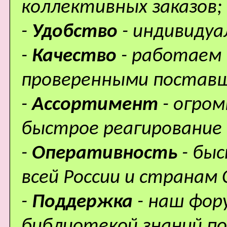
коллективных заказов;
-
Удобство
- индивидуа
-
Качество
- работаем 
проверенными поставщ
-
Ассортимент
- огро
быстрое реагирование 
-
Оперативность
- бы
всей России и странам 
-
Поддержка
- наш фор
библиотекой знаний по