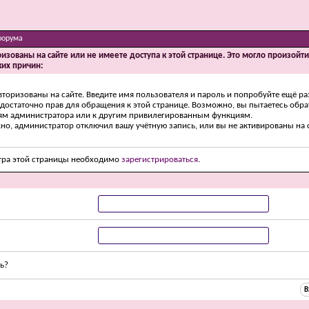
форума
ризованы на сайте или не имеете доступа к этой странице. Это могло произойт
ких причин:
вторизованы на сайте. Введите имя пользователя и пароль и попробуйте ещё ра
едостаточно прав для обращения к этой странице. Возможно, вы пытаетесь обра
ям администратора или к другим привилегированным функциям.
о, администратор отключил вашу учётную запись, или вы не активированы на с
тра этой страницы необходимо
зарегистрироваться
.
ь?