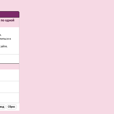
и по одной
з.
титься к
айте.