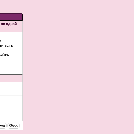
и по одной
з.
титься к
айте.