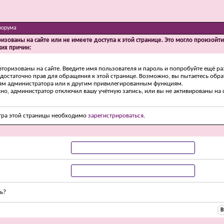
форума
ризованы на сайте или не имеете доступа к этой странице. Это могло произойт
ких причин:
вторизованы на сайте. Введите имя пользователя и пароль и попробуйте ещё ра
едостаточно прав для обращения к этой странице. Возможно, вы пытаетесь обра
ям администратора или к другим привилегированным функциям.
о, администратор отключил вашу учётную запись, или вы не активированы на с
тра этой страницы необходимо
зарегистрироваться
.
ь?