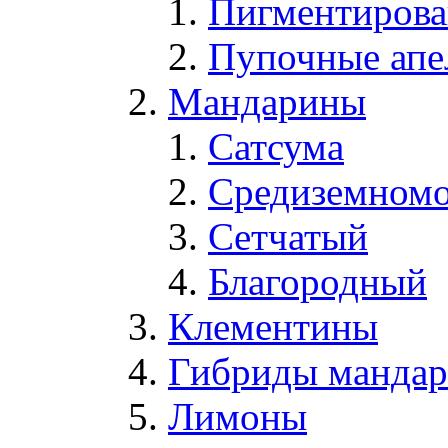
Пигментирова
Пупочные апе
Мандарины
Сатсума
Средиземном
Сетчатый
Благородный
Клементины
Гибриды мандари
Лимоны