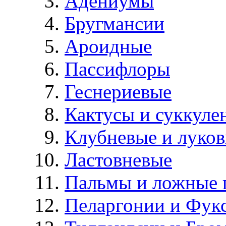
Адениумы
Бругмансии
Ароидные
Пассифлоры
Геснериевые
Кактусы и суккуле
Клубневые и луков
Ластовневые
Пальмы и ложные 
Пеларгонии и Фук