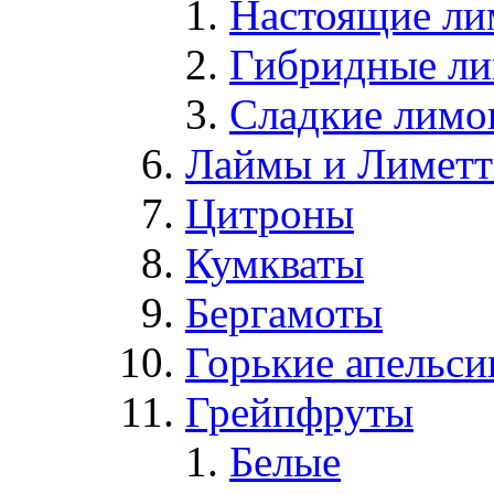
Настоящие л
Гибридные л
Сладкие лим
Лаймы и Лимет
Цитроны
Кумкваты
Бергамоты
Горькие апельс
Грейпфруты
Белые