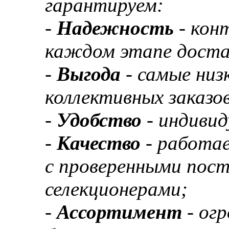
гарантируем:
-
Надежность
- кон
каждом этапе доста
-
Выгода
- самые низ
коллективных заказов
-
Удобство
- индивид
-
Качество
- работа
с проверенными пос
селекционерами;
-
Ассортимент
- ог