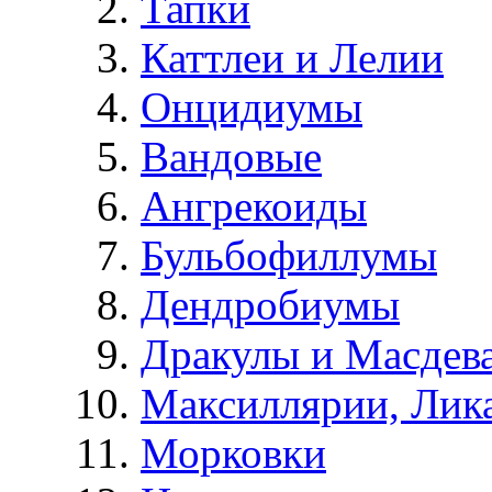
Тапки
Каттлеи и Лелии
Онцидиумы
Вандовые
Ангрекоиды
Бульбофиллумы
Дендробиумы
Дракулы и Масдев
Максиллярии, Лик
Морковки