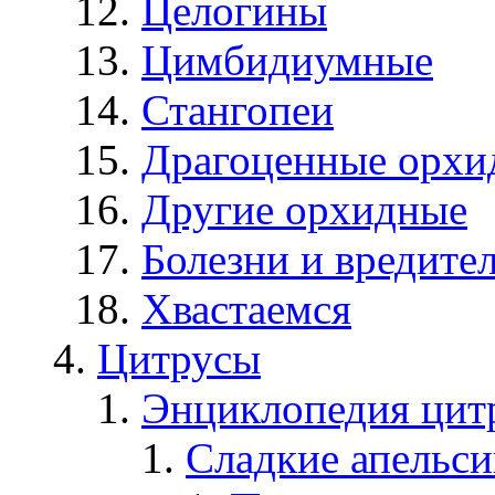
Целогины
Цимбидиумные
Стангопеи
Драгоценные орхи
Другие орхидные
Болезни и вредите
Хвастаемся
Цитрусы
Энциклопедия цит
Сладкие апельс