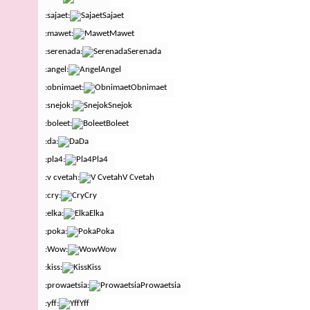
:sajaet:
Sajaet
:mawet:
Mawet
:serenada:
Serenada
:angel:
Angel
:obnimaet:
Obnimaet
:snejok:
Snejok
:boleet:
Boleet
:da:
Da
:pla4:
Pla4
:v cvetah:
V Cvetah
:cry:
Cry
:elka:
Elka
:poka:
Poka
:Wow:
Wow
:kiss:
Kiss
:prowaetsia:
Prowaetsia
:yff:
Yff