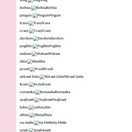
:sneg:
Sneg
:boitsia:
Boitsia
:pinguin:
Pinguin
:trava:
Trava
:crazy:
Crazy
:dyrdom:
Dyrdom
:pogiblo:
Pogiblo
:wabaw:
Wabaw
:idea:
Idea
:prosit:
Prosit
:ybiraet listia:
Ybiraet Listia
:kryto:
Kryto
:romawka:
Romawka
:yxajivaet:
Yxajivaet
:lublu:
Lublu
:zlitsia:
Zlitsia
:na metle:
Na Metle
:smeh:
Smeh