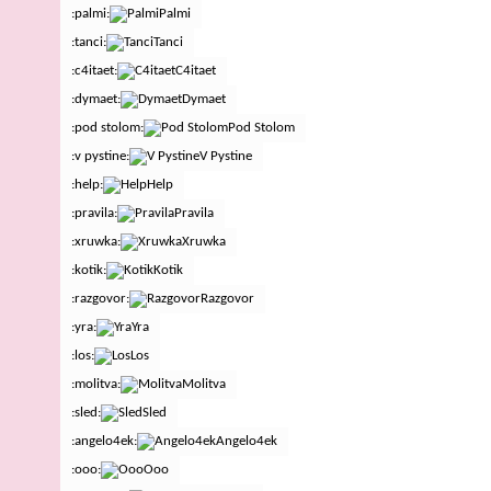
:palmi:
Palmi
:tanci:
Tanci
:c4itaet:
C4itaet
:dymaet:
Dymaet
:pod stolom:
Pod Stolom
:v pystine:
V Pystine
:help:
Help
:pravila:
Pravila
:xruwka:
Xruwka
:kotik:
Kotik
:razgovor:
Razgovor
:yra:
Yra
:los:
Los
:molitva:
Molitva
:sled:
Sled
:angelo4ek:
Angelo4ek
:ooo:
Ooo