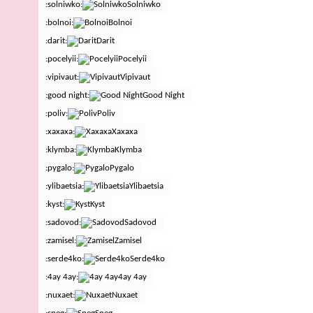
:solniwko:
Solniwko
:bolnoi:
Bolnoi
:darit:
Darit
:pocelyii:
Pocelyii
:vipivaut:
Vipivaut
:good night:
Good Night
:poliv:
Poliv
:xaxaxa:
Xaxaxa
:klymba:
Klymba
:pygalo:
Pygalo
:ylibaetsia:
Ylibaetsia
:kyst:
Kyst
:sadovod:
Sadovod
:zamisel:
Zamisel
:serde4ko:
Serde4ko
:4ay 4ay:
4ay 4ay
:nuxaet:
Nuxaet