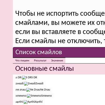
Чтобы не испортить сообщ
смайлами, вы можете их от
если вы вставляете в сооб
Если смайлы не отключить, 
Список смайлов
Что пишем
Результат
Значение
Основные смайлы
:s DR:
S DR
:zvezdi:
Zvezdi
:ne znau:
Ne Znau
:smewno:
Smewno
:ap4hi:
Ap4hi