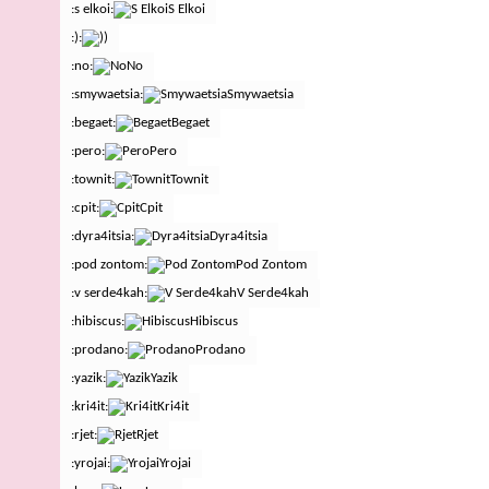
:s elkoi:
S Elkoi
:):
)
:no:
No
:smywaetsia:
Smywaetsia
:begaet:
Begaet
:pero:
Pero
:townit:
Townit
:cpit:
Cpit
:dyra4itsia:
Dyra4itsia
:pod zontom:
Pod Zontom
:v serde4kah:
V Serde4kah
:hibiscus:
Hibiscus
:prodano:
Prodano
:yazik:
Yazik
:kri4it:
Kri4it
:rjet:
Rjet
:yrojai:
Yrojai