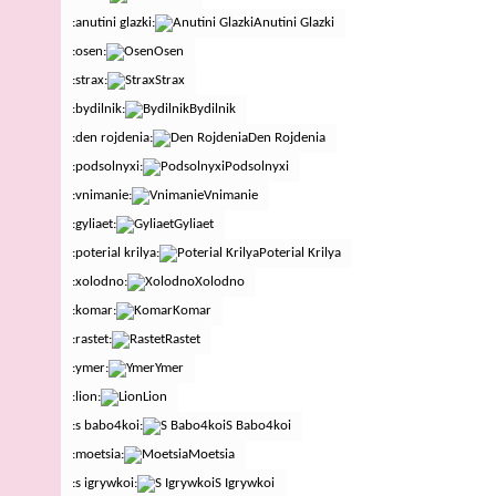
:anutini glazki:
Anutini Glazki
:osen:
Osen
:strax:
Strax
:bydilnik:
Bydilnik
:den rojdenia:
Den Rojdenia
:podsolnyxi:
Podsolnyxi
:vnimanie:
Vnimanie
:gyliaet:
Gyliaet
:poterial krilya:
Poterial Krilya
:xolodno:
Xolodno
:komar:
Komar
:rastet:
Rastet
:ymer:
Ymer
:lion:
Lion
:s babo4koi:
S Babo4koi
:moetsia:
Moetsia
:s igrywkoi:
S Igrywkoi