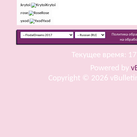
:krytoi:
Krytoi
:rose:
Rose
:yxod:
Yxod
Политика обр
на обраб
Текущее время:
17
Powered by
v
Copyright © 2026 vBulletin 