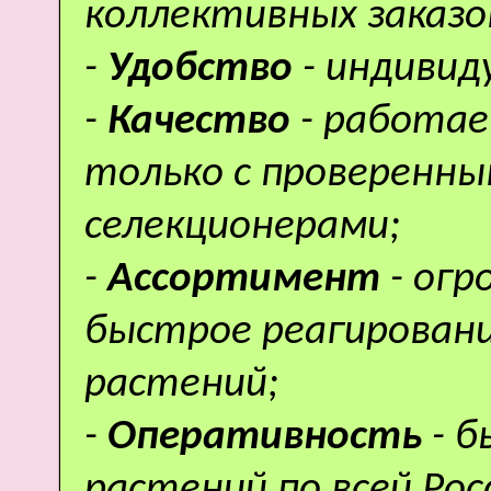
коллективных заказо
-
Удобство
- индивид
-
Качество
- работае
только с проверенн
селекционерами;
-
Ассортимент
- ог
быстрое реагировани
растений;
-
Оперативность
- 
растений по всей Рос