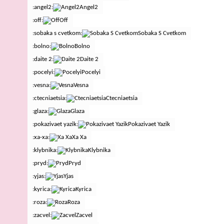
:angel2:
Angel2
:off:
Off
:sobaka s cvetkom:
Sobaka S Cvetkom
:bolno:
Bolno
:daite 2:
Daite 2
:pocelyi:
Pocelyi
:vesna:
Vesna
:ctecniaetsia:
Ctecniaetsia
:glaza:
Glaza
:pokazivaet yazik:
Pokazivaet Yazik
:xa-xa:
Xa Xa
:klybnika:
Klybnika
:pryd:
Pryd
:yjas:
Yjas
:kyrica:
Kyrica
:roza:
Roza
:zacvel:
Zacvel