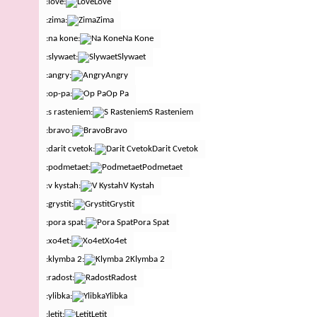
:love:
Love
:zima:
Zima
:na kone:
Na Kone
:slywaet:
Slywaet
:angry:
Angry
:op-pa:
Op Pa
:s rasteniem:
S Rasteniem
:bravo:
Bravo
:darit cvetok:
Darit Cvetok
:podmetaet:
Podmetaet
:v kystah:
V Kystah
:grystit:
Grystit
:pora spat:
Pora Spat
:xo4et:
Xo4et
:klymba 2:
Klymba 2
:radost:
Radost
:ylibka:
Ylibka
:letit:
Letit