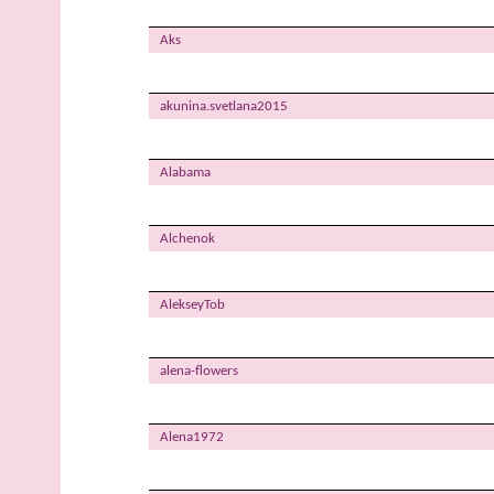
Aks
akunina.svetlana2015
Alabama
Alchenok
AlekseyTob
alena-flowers
Alena1972