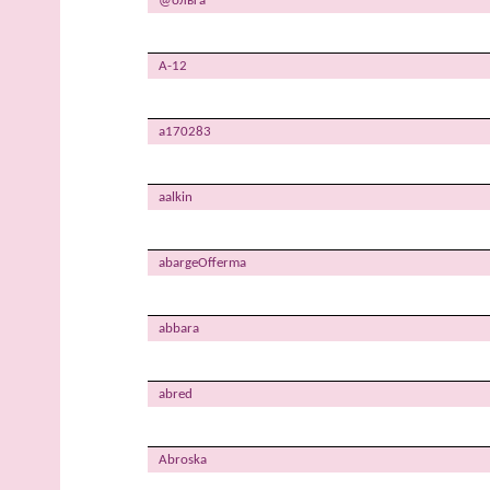
@ольга
A-12
a170283
aalkin
abargeOfferma
abbara
abred
Abroska