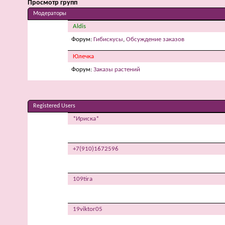
Просмотр групп
Модераторы
Aldis
Форум:
Гибискусы
,
Обсуждение заказов
Юлечка
Форум:
Заказы растений
Registered Users
*Ириска*
+7(910)1672596
109tira
19viktor05