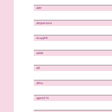
ABY
abypersona
AcopjMl
adele
Afi
afina
agent174