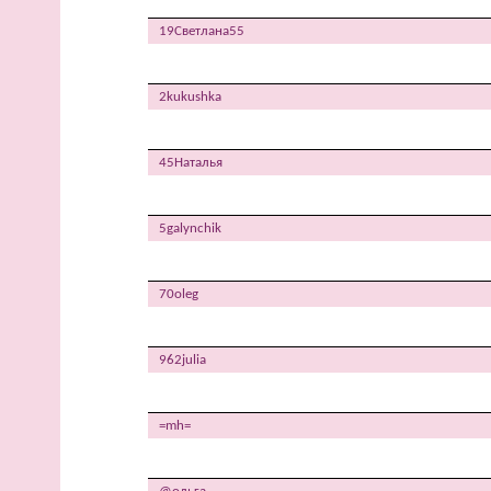
19Светлана55
2kukushka
45Наталья
5galynchik
70oleg
962julia
=mh=