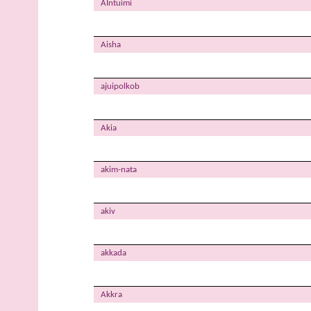
AIntuimi
Aisha
ajuipolkob
Akia
akim-nata
akiv
akkada
Akkra