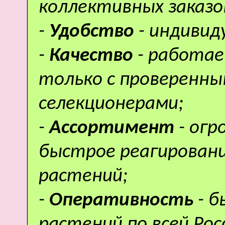
коллективных заказо
-
Удобство
- индивид
-
Качество
- работае
только с проверенн
селекционерами;
-
Ассортимент
- ог
быстрое реагировани
растений;
-
Оперативность
- 
растений по всей Рос