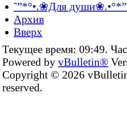
˜”*°•.❀Для души❀.•°*”
Архив
Вверх
Текущее время:
09:49
. Ча
Powered by
vBulletin®
Ver
Copyright © 2026 vBulletin 
reserved.