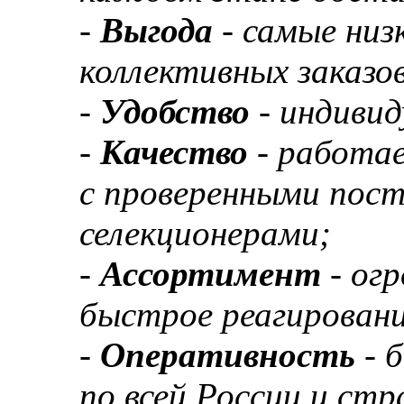
-
Выгода
- самые низ
коллективных заказов
-
Удобство
- индивид
-
Качество
- работа
с проверенными пос
селекционерами;
-
Ассортимент
- ог
быстрое реагировани
-
Оперативность
- 
по всей России и ст