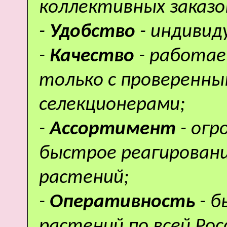
коллективных заказо
-
Удобство
- индивид
-
Качество
- работае
только с проверенн
селекционерами;
-
Ассортимент
- ог
быстрое реагировани
растений;
-
Оперативность
- 
растений по всей Рос