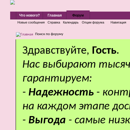
Что нового?
Главная
Форум
Новые сообщения
Справка
Календарь
Опции форума
Навигация
Поиск по форуму
Здравствуйте,
Гость
.
Нас выбирают тысяч
гарантируем:
-
Надежность
- кон
на каждом этапе дос
-
Выгода
- самые низ