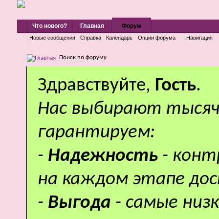
Что нового?
Главная
Форум
Новые сообщения
Справка
Календарь
Опции форума
Навигация
Поиск по форуму
Здравствуйте,
Гость
.
Нас выбирают тысяч
гарантируем:
-
Надежность
- кон
на каждом этапе дос
-
Выгода
- самые низ