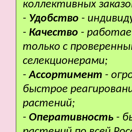
коллективных заказо
-
Удобство
- индивид
-
Качество
- работае
только с проверенн
селекционерами;
-
Ассортимент
- ог
быстрое реагировани
растений;
-
Оперативность
- 
растений по всей Рос