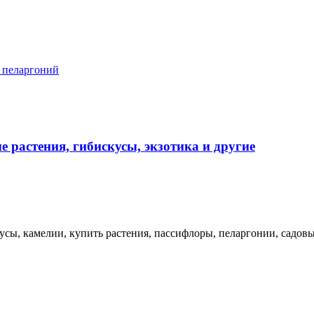
з пеларгоний
е растения, гибискусы, экзотика и другие