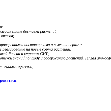
м:
каждом этапе доставки растений;
заказов;
 проверенными поставщиками и селекционерами;
е реагирование на новые сорта растений;
 всей России и странам СНГ;
иотекой знаний по уходу и содержанию растений. Теплая атмос
с ценными призами;
ироваться
.