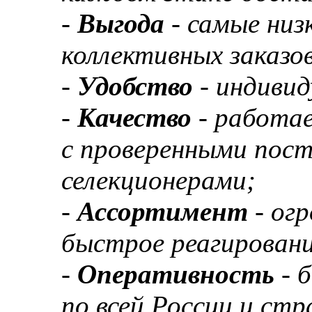
-
Выгода
- самые низ
коллективных заказов
-
Удобство
- индивид
-
Качество
- работа
с проверенными пос
селекционерами;
-
Ассортимент
- ог
быстрое реагировани
-
Оперативность
- 
по всей России и ст