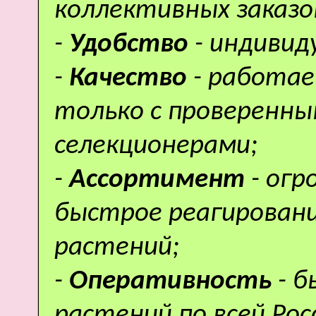
коллективных заказо
-
Удобство
- индивид
-
Качество
- работае
только с проверенн
селекционерами;
-
Ассортимент
- ог
быстрое реагировани
растений;
-
Оперативность
- 
растений по всей Рос