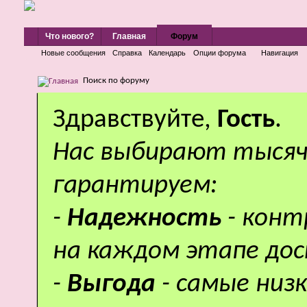
Что нового?
Главная
Форум
Новые сообщения
Справка
Календарь
Опции форума
Навигация
Поиск по форуму
Здравствуйте,
Гость
.
Нас выбирают тысяч
гарантируем:
-
Надежность
- кон
на каждом этапе дос
-
Выгода
- самые низ