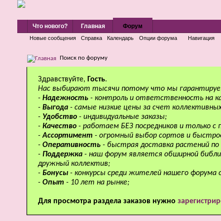
Что нового?
Главная
Форум
Новые сообщения
Справка
Календарь
Опции форума
Навигация
Поиск по форуму
Здравствуйте,
Гость
.
Нас выбирают тысячи потому что мы гарантируе
-
Надежность
- контроль и ответственность на к
-
Выгода
- самые низкие цены за счет коллективных
-
Удобство
- индивидуальные заказы;
-
Качество
- работаем БЕЗ посредников и только с
-
Ассортимент
- огромный выбор сортов и быстро
-
Оперативность
- быстрая доставка растений по 
-
Поддержка
- наш форум является обширной библи
дружный коллектив;
-
Бонусы
- конкурсы среди жителей нашего форума 
-
Опыт
- 10 лет на рынке;
Для просмотра раздела заказов нужно
зарегистрир