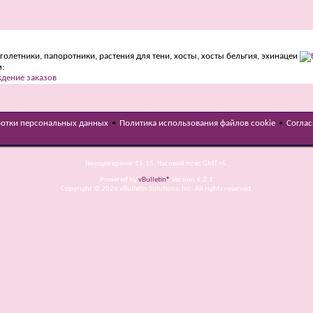
:
дение заказов
ботки персональных данных
•
Политика использования файлов cookie
•
Соглас
Текущее время:
15:15
. Часовой пояс GMT +5.
Powered by
vBulletin®
Version 4.2.1
Copyright © 2026 vBulletin Solutions, Inc. All rights reserved.