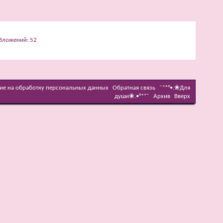
ие на обработку персональных данных
Обратная связь
˜”*°•.❀Для
души❀.•°*”˜
Архив
Вверх