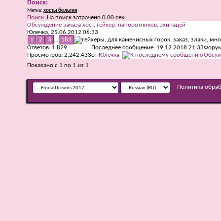
Поиск:
Метка:
хосты бельгия
Поиск
:
На поиск затрачено
0.00
сек.
Обсуждение заказа хост, гейхер, папоротников, эхинацей
Юлечка
, 25.06.2012 06:33
1
2
3
...
183
Ответов:
1,829
Последнее сообщение: 19.12.2018
21:33
Форум
Просмотров: 2,242,433
от
Юлечка
Обсуж
Показано с 1 по 1 из 1
Политика обра