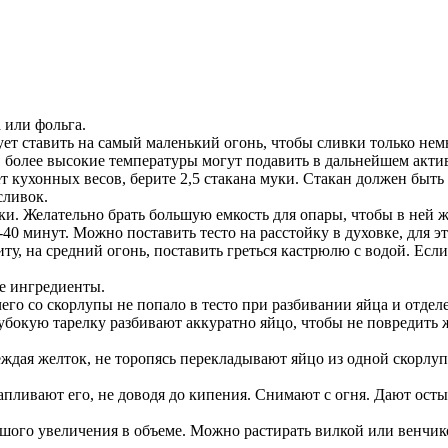
 или фольга.
дует ставить на самый маленький огонь, чтобы сливки только не
), более высокие температуры могут подавить в дальнейшем акт
т кухонных весов, берите 2,5 стакана муки. Стакан должен быть
сливок.
уки. Желательно брать большую емкость для опары, чтобы в ней
30-40 минут. Можно поставить тесто на расстойку в духовке, для 
иту, на средний огонь, поставить греться кастрюлю с водой. Если
е ингредиенты.
го со скорлупы не попало в тесто при разбивании яйца и отдел
лубокую тарелку разбивают аккуратно яйцо, чтобы не повредить
еждая желток, не торопясь перекладывают яйцо из одной скорлупы
пливают его, не доводя до кипения. Снимают с огня. Дают осты
ьшого увеличения в объеме. Можно растирать вилкой или венчик