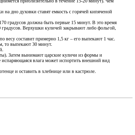
днимется приблизительно в течение 15-20 минут). Чем
ки на дно духовки ставят емкость с горячей кипяченой
170 градусов должна быть первые 15 минут. В это время
0 градусов. Верхушки куличей закрывают либо фольгой,
о весу составит примерно 1,5 кг – его выпекают 1 час.
м, то выпекают 30 минут.
й.
уты). Затем вынимают царские куличи из формы и
чае испаряющаяся влага может испортить внешний вид
отенце и оставить в хлебнице или в кастрюле.