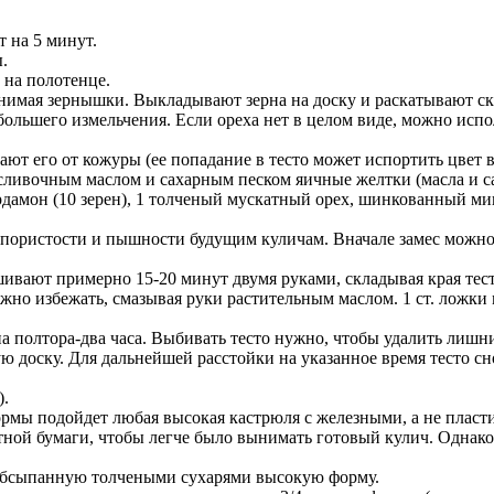
 на 5 минут.
.
 на полотенце.
нимая зернышки. Выкладывают зерна на доску и раскатывают скал
 большего измельчения. Если ореха нет в целом виде, можно испол
ют его от кожуры (ее попадание в тесто может испортить цвет 
 сливочным маслом и сахарным песком яичные желтки (масла и сах
рдамон (10 зерен), 1 толченый мускатный орех, шинкованный мин
пористости и пышности будущим куличам. Вначале замес можно д
вают примерно 15-20 минут двумя руками, складывая края теста
можно избежать, смазывая руки растительным маслом. 1 ст. ложк
 полтора-два часа. Выбивать тесто нужно, чтобы удалить лишний
 доску. Для дальнейшей расстойки на указанное время тесто сно
).
формы подойдет любая высокая кастрюля с железными, а не плас
ой бумаги, чтобы легче было вынимать готовый кулич. Однако 
 обсыпанную толчеными сухарями высокую форму.