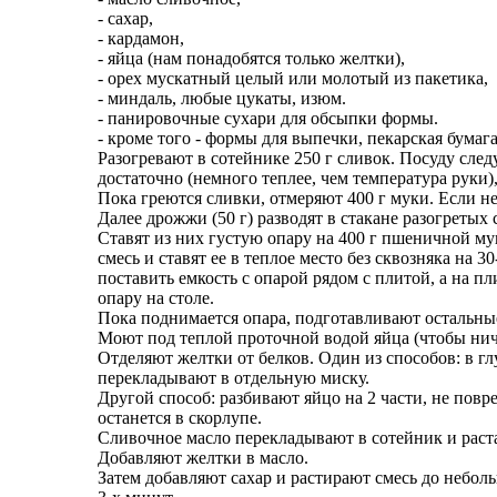
- сахар,
- кардамон,
- яйца (нам понадобятся только желтки),
- орех мускатный целый или молотый из пакетика,
- миндаль, любые цукаты, изюм.
- панировочные сухари для обсыпки формы.
- кроме того - формы для выпечки, пекарская бумага
Разогревают в сотейнике 250 г сливок. Посуду сле
достаточно (немного теплее, чем температура руки
Пока греются сливки, отмеряют 400 г муки. Если не
Далее дрожжи (50 г) разводят в стакане разогретых 
Ставят из них густую опару на 400 г пшеничной м
смесь и ставят ее в теплое место без сквозняка на 
поставить емкость с опарой рядом с плитой, а на пл
опару на столе.
Пока поднимается опара, подготавливают остальны
Моют под теплой проточной водой яйца (чтобы ниче
Отделяют желтки от белков. Один из способов: в г
перекладывают в отдельную миску.
Другой способ: разбивают яйцо на 2 части, не повр
останется в скорлупе.
Сливочное масло перекладывают в сотейник и раста
Добавляют желтки в масло.
Затем добавляют сахар и растирают смесь до небол