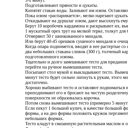
3-х минут.
Подготавливают пряности и цукаты.
Кипятят стакан воды. Заливают им изюм. Оставляют
Пока изюм «распаривается», мелко нарезают цукаты
Откидывают на дуршлаг изюм, дают высохнуть ему
Берут 10 коробочек кардамона и раскрывают их, вы
1 мускатный орех трут на мелкой терке, толкут для
Отмеряют 50 г шинкованного миндаля.
Или берут 40-45 орешков сушеного миндаля и очища
Когда опара поднимется, вводят в нее растертые со
два небольших стакана сливок (300 г), толченый ка
подготовленного изюма.
Тщательно и долго замешивают тесто для придания 
перейти на ручное вымешивание теста.
Посыпают стол мукой и выкладывают тесто. Вымеши
минут тесто будет сильно липнуть к рукам, этого 
достаточно.
Хорошо выбивают тесто и оставляют подниматься на
приподнимают его и бросают на чистую разделочную
поверхности не образовалась корочка.
Потом снова вымешивают тесто (примерно 5 минут
Если пекут 1 большой кулич, в качестве большой 
формы, а на дно формы положить кружок пергаментн
небольших формах.
Тесто кладут в смазанную растительным маслом и