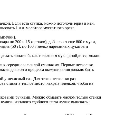
кой. Если есть ступка, можно истолочь зерна в ней.
ьзовать 1 ч.л. молотого мускатного ореха.
выпечки).
ара по 200 г, 15 желтков), добавляют еще 800 г муки,
даль (50 г), по 100 г мелко нарезанных цукатов и
елать лопаткой, как только вся мука разойдется, можно
 к середине и с силой сминая их. Первые несколько
и масла для всего процесса вымешивания должно быть
 углекислый газ. Для этого несколько раз
ва ставят в теплое место, накрыв пленкой, чтобы на
тиковыми ручками. Можно обмазать маслом только стенки
куличи из такого сдобного теста лучше выпекать в