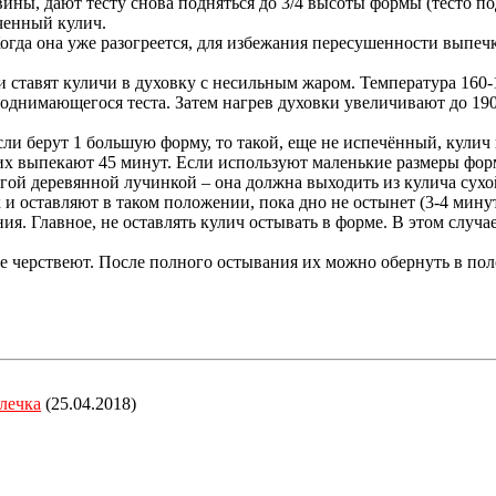
ины, дают тесту снова подняться до 3/4 высоты формы (тесто по
ченный кулич.
Когда она уже разогреется, для избежания пересушенности выпеч
и ставят куличи в духовку с несильным жаром. Температура 160-
поднимающегося теста. Затем нагрев духовки увеличивают до 19
ли берут 1 большую форму, то такой, еще не испечённый, кулич п
 их выпекают 45 минут. Если используют маленькие размеры фор
гой деревянной лучинкой – она должна выходить из кулича сухо
 и оставляют в таком положении, пока дно не остынет (3-4 мин
ия. Главное, не оставлять кулич остывать в форме. В этом слу
не черствеют. После полного остывания их можно обернуть в пол
лечка
(25.04.2018)