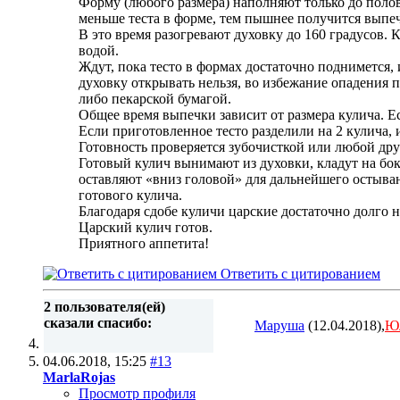
Форму (любого размера) наполняют только до полов
меньше теста в форме, тем пышнее получится выпе
В это время разогревают духовку до 160 градусов. 
водой.
Ждут, пока тесто в формах достаточно поднимется, 
духовку открывать нельзя, во избежание опадения 
либо пекарской бумагой.
Общее время выпечки зависит от размера кулича. Ес
Если приготовленное тесто разделили на 2 кулича,
Готовность проверяется зубочисткой или любой дру
Готовый кулич вынимают из духовки, кладут на бок
оставляют «вниз головой» для дальнейшего остыван
готового кулича.
Благодаря сдобе куличи царские достаточно долго 
Царский кулич готов.
Приятного аппетита!
Ответить с цитированием
2 пользователя(ей)
сказали cпасибо:
Маруша
(12.04.2018),
Ю
04.06.2018,
15:25
#13
MarlaRojas
Просмотр профиля