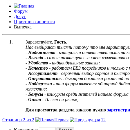
Форум
Досуг
Приятного аппетита
Выпечка
Здравствуйте,
Гость
.
Нас выбирают тысячи потому что мы гарантируе
-
Надежность
- контроль и ответственность на 
-
Выгода
- самые низкие цены за счет коллективных 
-
Удобство
- индивидуальные заказы;
-
Качество
- работаем БЕЗ посредников и только с
-
Ассортимент
- огромный выбор сортов и быстро
-
Оперативность
- быстрая доставка растений по
-
Поддержка
- наш форум является обширной библ
коллектив;
-
Бонусы
- конкурсы среди жителей нашего форума 
-
Опыт
- 10 лет на рынке;
Для просмотра раздела заказов нужно
зарегистр
Страница 2 из 2
Первая
1
2
К странице: