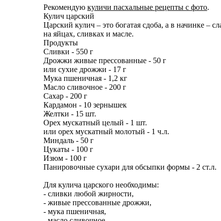
Рекомендую
куличи пасхальные рецепты с фото
.
Кулич царский
Царский кулич – это богатая сдоба, а в начинке – 
на яйцах, сливках и масле.
Продукты
Сливки - 550 г
Дрожжи живые прессованные - 50 г
или сухие дрожжи - 17 г
Мука пшеничная - 1,2 кг
Масло сливочное - 200 г
Сахар - 200 г
Кардамон - 10 зернышек
Желтки - 15 шт.
Орех мускатный целый - 1 шт.
или орех мускатный молотый - 1 ч.л.
Миндаль - 50 г
Цукаты - 100 г
Изюм - 100 г
Панировочные сухари для обсыпки формы - 2 ст.л.
Для кулича царского необходимы:
- сливки любой жирности,
- живые прессованные дрожжи,
- мука пшеничная,
- масло сливочное,