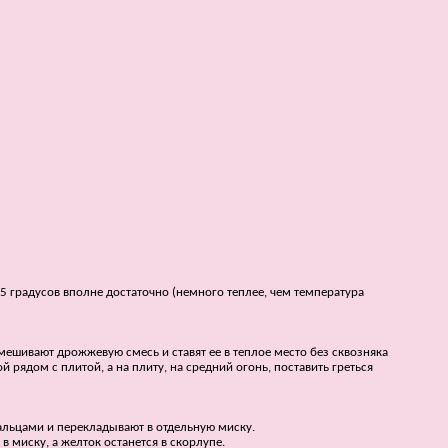
35 градусов вполне достаточно (немного теплее, чем температура
емешивают дрожжевую смесь и ставят ее в теплое место без сквозняка
й рядом с плитой, а на плиту, на средний огонь, поставить греться
пальцами и перекладывают в отдельную миску.
в миску, а желток останется в скорлупе.