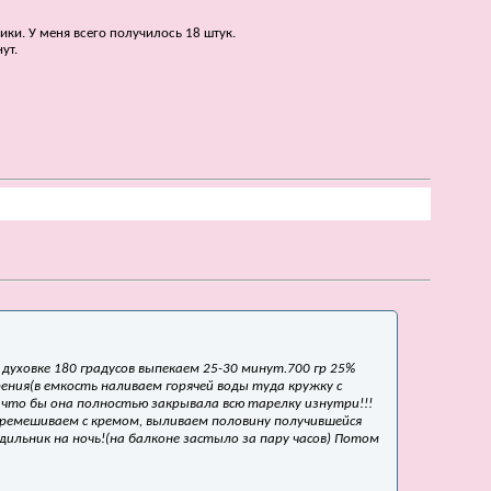
ки. У меня всего получилось 18 штук.
ут.
 духовке 180 градусов выпекаем 25-30 минут.700 гр 25%
ения(в емкость наливаем горячей воды туда кружку с
что бы она полностью закрывала всю тарелку изнутри!!!
еремешиваем с кремом, выливаем половину получившейся
дильник на ночь!(на балконе застыло за пару часов) Потом