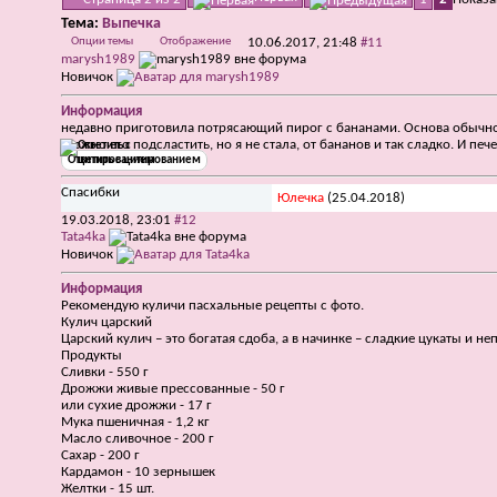
Тема:
Выпечка
Опции темы
Отображение
10.06.2017,
21:48
#11
marysh1989
Новичок
Информация
недавно приготовила потрясающий пирог с бананами. Основа обычное 
Можно его подсластить, но я не стала, от бананов и так сладко. И пе
Ответить с цитированием
Спасибки
Юлечка
(25.04.2018)
19.03.2018,
23:01
#12
Tata4ka
Новичок
Информация
Рекомендую
куличи пасхальные рецепты с фото
.
Кулич царский
Царский кулич – это богатая сдоба, а в начинке – сладкие цукаты и 
Продукты
Сливки - 550 г
Дрожжи живые прессованные - 50 г
или сухие дрожжи - 17 г
Мука пшеничная - 1,2 кг
Масло сливочное - 200 г
Сахар - 200 г
Кардамон - 10 зернышек
Желтки - 15 шт.