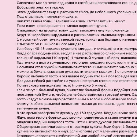
Сливочное масло перекладывают в сотейник и растапливают его, не д
Добавляют желтки в масло.
Затем добавляют сахар и растирают смесь до небольшого увеличения 
Подготавливают пряности и цукаты.
Кипятят стакан воды. Заливают им изюм. Оставляют на 5 минут.
Пока изюм «распаривается», мелко нарезают цукаты.
Откидывают на дуршлаг изюм, дают высохнуть ему на полотенце.
Берут 10 коробочек кардамона и раскрывают их, вынимая зернышки. В
1 мускатный орех трут на мелкой терке, толкут для большего измельч
Отмеряют 50 г шинкованного миндаля.
Или берут 40-45 орешков сушеного миндаля и очищают его от кожуры 
Когда опара поднимется, вводят в нее растертые со сливочным маслом
толченый кардамон (10 зерен), 1 толченый мускатный орех, шинкован
Тщательно и долго замешивают тесто для придания пористости и пыш
Посыпают стол мукой и выкладывают тесто. Вымешивают примерно 15-2
можно избежать, смазывая руки растительным маслом. 1 ст. ложки 
Хорошо выбивают тесто и оставляют подниматься на полтора-два часа
Для дальнейшей расстойки на указанное время тесто снова ставят в т
Потом снова вымешивают тесто (примерно 5 минут).
Если пекут 1 большой кулич, в качестве большой формы подойдет л
пергаментной бумаги, чтобы легче было вынимать готовый кулич. Одн
Тесто кладут в смазанную растительным маслом и обсыпанную толч
Форму (любого размера) наполняют только до половины, дают тесту 
выпеченный кулич.
В это время разогревают духовку до 160 градусов. Когда она уже раз
Ждут, пока тесто в формах достаточно поднимется, и ставят куличи в
опадения поднимающегося теста. Затем нагрев духовки увеличивают 
Общее время выпечки зависит от размера кулича. Если берут 1 большу
кулича, их выпекают 45 минут. Если используют маленькие размеры ф
Готовность проверяется зубочисткой или любой другой деревянной л