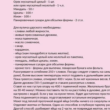
Орех мускатный целый - 1 шт.
или орех мускатный молотый - 1 ч.л.
Миндаль - 50 г
Цукаты - 100 г
Изюм - 100 г
Панировочные сухари для обсыпки формы - 2 ст.л.
Для кулича царского необходимы:
- сливки любой жирности,
- живые прессованные дрожжи,
- мука пшеничная,
- масло сливочное,
- сахар,
- кардамон,
- яйца (нам понадобятся только желтки),
- орех мускатный целый или молотый из пакетика,
- миндаль, любые цукаты, изюм.
- панировочные сухари для обсыпки формы.
- кроме того - формы для выпечки, пекарская бумага или фольга.
Разогревают в сотейнике 250 г сливок. Посуду следует ставить на с
руки), более высокие температуры могут подавить в дальнейшем акт
Пока греются сливки, отмеряют 400 г муки. Если нет кухонных весов,
Далее дрожжи (50 г) разводят в стакане разогретых сливок.
Ставят из них густую опару на 400 г пшеничной муки. Желательно бр
на 30-40 минут. Можно поставить тесто на расстойку в духовке, для э
кастрюлю с водой. Если у вас на кухне тепло, будет достаточно просто
Пока поднимается опара, подготавливают остальные ингредиенты.
Моют под теплой проточной водой яйца (чтобы ничего со скорлупы не
Отделяют желтки от белков. Один из способов: в глубокую тарелку р
Другой способ: разбивают яйцо на 2 части, не повреждая желток, не т