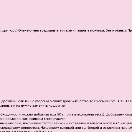
без фритюра! Очень-очень воздушные, мягкие и пышные пончики, без начинки. П
е дрожжи. Если вы не уверены в своих дрожжах, оставьте смесь минут на 15. 
ктивные и их нужно заменить на другие.
необходимости можно добавить ещё 50 г при замешивании теста). Добавляем со
вочное масло, замешиваем тесто руками.
ьным маслом, накрываем тесто плёнкой и оставляем в теплом месте на 1 час дл
складываем конвертом. Накрываем пленкой или салфеткой и оставляем на стол