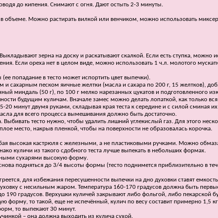
оводя до кипения. Снимают с огня. Дают остыть 2-3 минуты.
в объеме. Можно растирать вилкой или венчиком, можно использовать миксер, 
ыкладывают зерна на доску и раскатывают скалкой. Если есть ступка, можно ис
ения. Если ореха нет в целом виде, можно использовать 1 ч.л. молотого мускат
(ее попадание в тесто может испортить цвет выпечки).
 и сахарным песком яичные желтки (масла и сахара по 200 г, 15 желтков), доба
ный миндаль (50 г), по 100 г мелко нарезанных цукатов и подготовленного из
ности будущим куличам. Вначале замес можно делать лопаткой, как только вся
0 минут двумя руками, складывая края теста к середине и с силой сминая их. 
масла для всего процесса вымешивания должно быть достаточно.
. Выбивать тесто нужно, чтобы удалить лишний углекислый газ. Для этого неск
еплое место, накрыв пленкой, чтобы на поверхности не образовалась корочка.
юбая высокая кастрюля с железными, а не пластиковыми ручками. Можно обмаз
ако куличи из такого сдобного теста лучше выпекать в небольших формах.
еными сухарями высокую форму.
снова подняться до 3/4 высоты формы (тесто поднимется приблизительно в теч
огреется, для избежания пересушенности выпечки на дно духовки ставят емкость
 духовку с несильным жаром. Температура 160-170 градусов должна быть первые
до 190 градусов. Верхушки куличей закрывают либо фольгой, либо пекарской б
ю форму, то такой, еще не испечённый, кулич по весу составит примерно 1,5 кг
орм, то выпекают 30 минут.
учинкой – она должна выходить из кулича сухой.