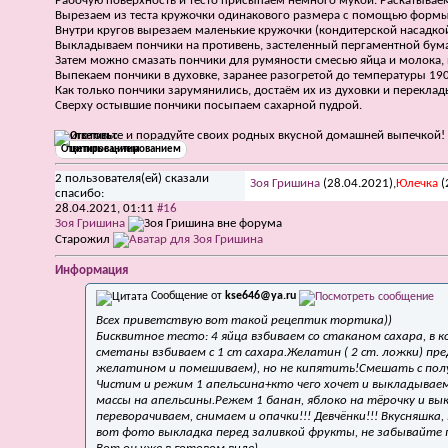
Рабочую поверхность и тесто присыпаем немного мукой. Раскатываем 
Вырезаем из теста кружочки одинакового размера с помощью формы
Внутри кругов вырезаем маленькие кружочки (кондитерской насадкой 
Выкладываем пончики на противень, застеленный пергаментной бумаго
Затем можно смазать пончики для румяности смесью яйца и молока,
Выпекаем пончики в духовке, заранее разогретой до температуры 190
Как только пончики зарумянились, достаём их из духовки и переклад
Сверху остывшие пончики посыпаем сахарной пудрой.
Приготовьте и порадуйте своих родных вкусной домашней выпечкой!
Ответить с цитированием
2 пользователя(ей) сказали
Зоя Гришина
(28.04.2021),
Юлечка
(
cпасибо:
28.04.2021,
01:11
#16
Зоя Гришина
Старожил
Информация
Сообщение от
kse646@ya.ru
Всех приветствую вот такой рецептик тортика))
Бисквитное тесто: 4 яйца взбиваем со стаканом сахара, в к
сметаны взбиваем с 1 ст сахара.Желатин ( 2 ст. ложки) пр
желатином и помешиваем), но не кипятить!Смешать с полу
Чистим и режим 1 апельсина+кто чего хочет и выкладываем
массы на апельсины.Режем 1 банан, яблоко на тёрочку и вы
переворачиваем, снимаем и опачки!!! Девчёнки!!! Вкусняшка,
вот фото выкладка перед заливкой фрукты, не забывайте 