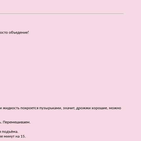
росто объедение!
Если жидкость покроется пузырьками, значит, дрожжи хорошие, можно
ль. Перемешиваем.
я подъёма.
е минут на 15.