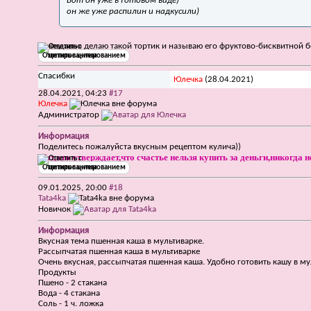
Вот он уже в готовом виде)
он же уже распилин и надкусили)
Тоже давно делаю такой тортик и называю его фруктово-бисквитной б
Ответить с цитированием
Спасибки
Юлечка
(28.04.2021)
28.04.2021,
04:23
#17
Юлечка
Администратор
Информация
Поделитесь пожалуйста вкусным рецептом кулича))
Тот,кто утверждает,что счастье нельзя купить за деньги,никогда н
Ответить с цитированием
09.01.2025,
20:00
#18
Tata4ka
Новичок
Информация
Вкусная тема
пшенная каша в мультиварке
.
Рассыпчатая пшенная каша в мультиварке
Очень вкусная, рассыпчатая пшенная каша. Удобно готовить кашу в му
Продукты
Пшено - 2 стакана
Вода - 4 стакана
Соль - 1 ч. ложка