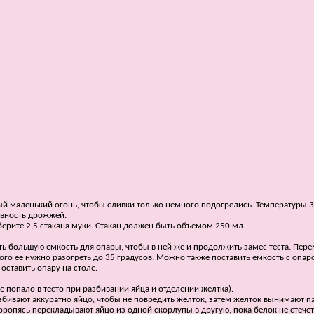
амый маленький огонь, чтобы сливки только немного подогрелись. Температуры 
ивность дрожжей.
 берите 2,5 стакана муки. Стакан должен быть объемом 250 мл.
ать большую емкость для опары, чтобы в ней же и продолжить замес теста. Пер
того ее нужно разогреть до 35 градусов. Можно также поставить емкость с опаро
 оставить опару на столе.
 попало в тесто при разбивании яйца и отделении желтка).
азбивают аккуратно яйцо, чтобы не повредить желток, затем желток вынимают 
оропясь перекладывают яйцо из одной скорлупы в другую, пока белок не стечет 