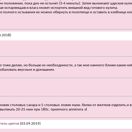
ком положении, пока дно не остынет (3-4 минуты). Затем вынимают царские ку
учае испаряющаяся влага может испортить внешний вид готового кулича.
ле полного остывания их можно обернуть в полотенце и оставить в хлебнице или
4.2018)
о тоже делаю, но больше из необходимости, а так мне намного ближе какие-н
я побаловать вкусным и домашним.
5 ложек столовых сахара и 5 столовых ложек муки. белки от желтков отделить и 
выпекать 20-25 мин при 180с. приятного аппетита :d
тель цветов
(03.09.2019)