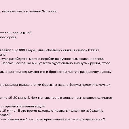
взбивая смесь в течении 3-х минут.
толочь зерна в ней.
ного ореха.
вляют еще 800 г муки, два небольших стакана сливок (300 г),
юма.
 мука разойдется, можно перейти на ручное вымешивание теста.
Первые несколько минут тесто будет сильно липнуть к рукам, этого
олько раз приподнимают его и бросают на чистую разделочную доску.
ать маслом только стенки формы, а на дно формы положить кружок
ение 15-20 минут). Чем меньше теста в форме, тем пышнее получится
 с горячей кипяченой водой.
 15 минут. В это время духовку открывать нельзя, во избежание
умагой.
 – его выпекают 1 час. Если приготовленное тесто разделили на 2