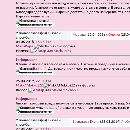
Готовый кулич вынимают из духовки, кладут на бок и оставляют в та
остывания. Главное, не оставлять кулич остывать в форме. В этом сл
Благодаря сдобе куличи царские достаточно долго не черствеют. Пос
Царский кулич готов.
Приятного аппетита!
Ответить с цитированием
2 пользователя(ей) сказали
Маруша
(12.04.2018),
Юлечка
(25.0
cпасибо:
04.06.2018,
15:25
#13
MarlaRojas
Новичок
Информация
Я больше люблю жареное чем выпечку. Пасочки к празднику я конечн
iz...kovorodke.html
). Да, вредно, понимаю, но иногда так хочется себ
Ответить с цитированием
25.03.2019,
22:51
#14
MakkAMokkoZZZ
Banned
Информация
бисквит, который всегда получается и не оседает) все просто 5 яиц, 
постепенно муку по одной ложке. в смазанную форму вылить тесто и 
Ответить с цитированием
2 пользователя(ей) сказали
Васильева Елена
(25.03.2019),
Люби
cпасибо:
27.04.2021,
21:14
#15