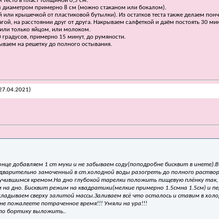
тесто в пласт толщиной 0,5 см.
 диаметром примерно 8 см (можно стаканом или бокалом).
или крышечкой от пластиковой бутылки). Из остатков теста также делаем пончи
й, на расстоянии друг от друга. Накрываем салфеткой и даём постоять 30 мин
 или только яйцом, или молоком.
 градусов, примерно 15 минут, до румяности.
ываем на решетку до полного остывания.
27.04.2021)
онце добавляем 1 ст муки и не забываем соду(поподробне бисквит в инете).В
едварительно замоченный в ст.холодной воды разогреть до полного раствор
чившимся кремом.На дно глубокой тарелки положить пищевую плёнку так, 
 на дно. Бисквит режим на квадратики(мелкие примерно 1.5смна 1.5см) и п
кладываем сверху залитой массы.Заливаем всё что осталось и ставим в холо
 не пожалеете потраченное время!!! Умяли на ура!!!
по бортику выложить..