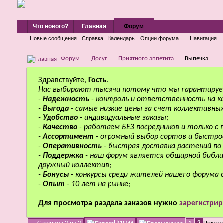
Что нового?
Главная
Форум
Новые сообщения
Справка
Календарь
Опции форума
Навигация
Форум
Досуг
Приятного аппетита
Выпечка
Здравствуйте,
Гость
.
Нас выбирают тысячи потому что мы гарантируе
-
Надежность
- контроль и ответственность на к
-
Выгода
- самые низкие цены за счет коллективных
-
Удобство
- индивидуальные заказы;
-
Качество
- работаем БЕЗ посредников и только с
-
Ассортимент
- огромный выбор сортов и быстро
-
Оперативность
- быстрая доставка растений по 
-
Поддержка
- наш форум является обширной библи
дружный коллектив;
-
Бонусы
- конкурсы среди жителей нашего форума 
-
Опыт
- 10 лет на рынке;
Для просмотра раздела заказов нужно
зарегистрир
Первая
Страница 2 из 2
1
2
Показа