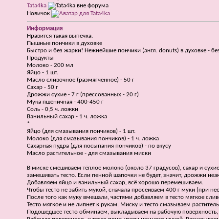
Tata4ka
Новичок
Информация
Нравится такая
выпечка
.
Пышные пончики в духовке
Быстро и без жарки! Нежнейшие пончики (англ. donuts) в духовке - 
Продукты
Молоко - 200 мл
Яйцо - 1 шт.
Масло сливочное (размягчённое) - 50 г
Сахар - 50 г
Дрожжи сухие - 7 г (прессованных - 20 г)
Мука пшеничная - 400-450 г
Соль - 0,5 ч. ложки
Ванильный сахар - 1 ч. ложка
*
Яйцо (для смазывания пончиков) - 1 шт.
Молоко (для смазывания пончиков) - 1 ч. ложка
Сахарная пудра (для посыпания пончиков) - по вкусу
Масло растительное - для смазывания миски
В миске смешиваем тёплое молоко (около 37 градусов), сахар и сухи
замешивать тесто. Если пенной шапочки не будет, значит, дрожжи неа
Добавляем яйцо и ванильный сахар, всё хорошо перемешиваем.
Чтобы тесто не забить мукой, сначала просеиваем 400 г муки (при 
После того как муку вмешали, частями добавляем в тесто мягкое сли
Тесто мягкое и не липнет к рукам. Миску и тесто смазываем растител
Подошедшее тесто обминаем, выкладываем на рабочую поверхность, 