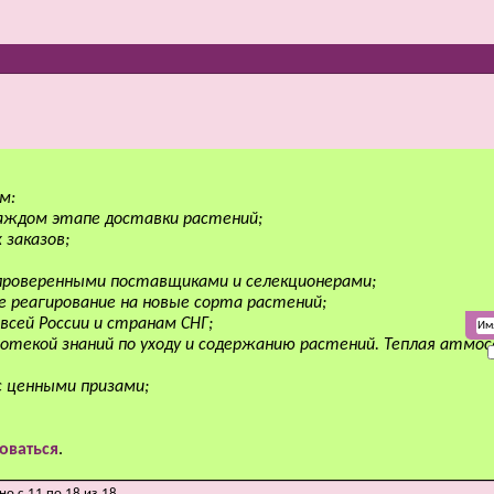
м:
аждом этапе доставки растений;
 заказов;
 проверенными поставщиками и селекционерами;
е реагирование на новые сорта растений;
всей России и странам СНГ;
отекой знаний по уходу и содержанию растений. Теплая атмо
с ценными призами;
оваться
.
но с 11 по 18 из 18