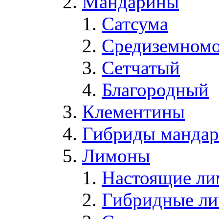
Мандарины
Сатсума
Средиземном
Сетчатый
Благородный
Клементины
Гибриды мандари
Лимоны
Настоящие л
Гибридные л