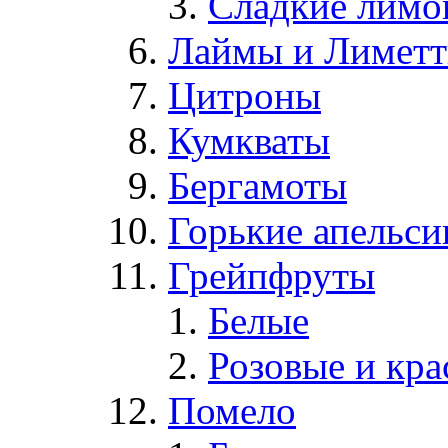
Сладкие лим
Лаймы и Лимет
Цитроны
Кумкваты
Бергамоты
Горькие апельс
Грейпфруты
Белые
Розовые и кр
Помело