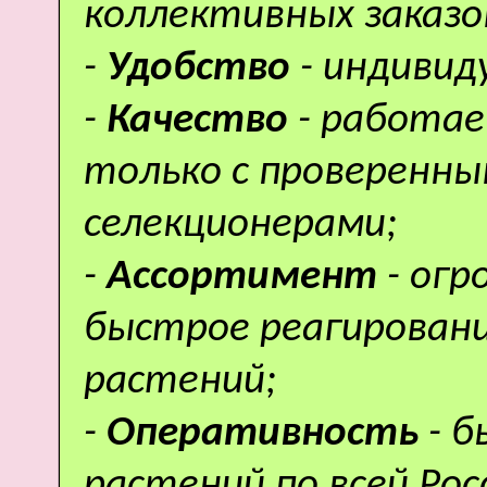
коллективных заказо
-
Удобство
- индивид
-
Качество
- работае
только с проверенн
селекционерами;
-
Ассортимент
- ог
быстрое реагировани
растений;
-
Оперативность
- 
растений по всей Рос