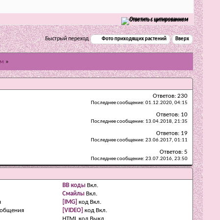
Ответить с цитированием
Быстрый переход
Фото приходящих растений
Вверх
юм
»
Ответов:
230
Последнее сообщение:
01.12.2020,
04:15
Ответов:
10
Последнее сообщение:
13.04.2018,
21:35
Ответов:
19
Последнее сообщение:
23.06.2017,
01:11
Ответов:
5
Последнее сообщение:
23.07.2016,
23:50
BB коды
Вкл.
Смайлы
Вкл.
я
[IMG]
код
Вкл.
ообщения
[VIDEO]
код
Вкл.
HTML код
Выкл.