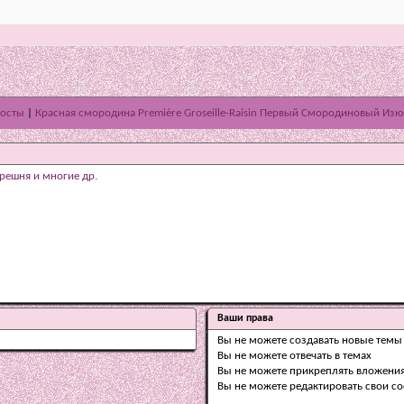
осты
|
Красная смородина Première Groseille-Raisin Первый Смородиновый Из
решня и многие др.
Ваши права
Вы
не можете
создавать новые темы
Вы
не можете
отвечать в темах
Вы
не можете
прикреплять вложени
Вы
не можете
редактировать свои с