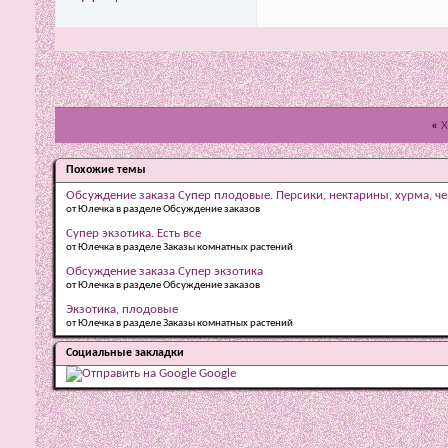
«
Х
Похожие темы
Обсуждение заказа Супер плодовые. Персики, нектарины, хурма, че
от Юлечка в разделе Обсуждение заказов
Супер экзотика. Есть все
от Юлечка в разделе Заказы комнатных растений
Обсуждение заказа Супер экзотика
от Юлечка в разделе Обсуждение заказов
Экзотика, плодовые
от Юлечка в разделе Заказы комнатных растений
Социальные закладки
Google