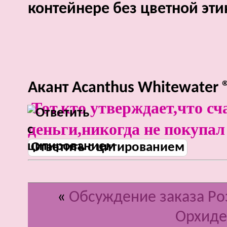
контейнере без цветной эти
Акант Acanthus Whitewater 
Тот,кто утверждает,что сч
деньги,никогда не покупал
Ответить с цитированием
«
Обсуждение заказа Роз
Opxиде