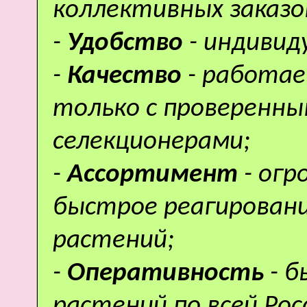
коллективных заказо
-
Удобство
- индивид
-
Качество
- работае
только с проверенн
селекционерами;
-
Ассортимент
- ог
быстрое реагировани
растений;
-
Оперативность
- 
растений по всей Рос