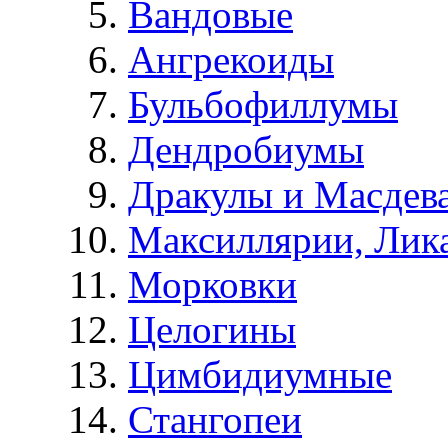
Вандовые
Ангрекоиды
Бульбофиллумы
Дендробиумы
Дракулы и Масдев
Максиллярии, Лик
Морковки
Целогины
Цимбидиумные
Стангопеи