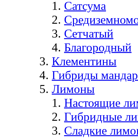
Сатсума
Средиземном
Сетчатый
Благородный
Клементины
Гибриды мандари
Лимоны
Настоящие л
Гибридные л
Сладкие лим