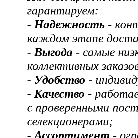
гарантируем:
-
Надежность
- кон
каждом этапе доста
-
Выгода
- самые низ
коллективных заказов
-
Удобство
- индивид
-
Качество
- работа
с проверенными пос
селекционерами;
-
Ассортимент
- ог