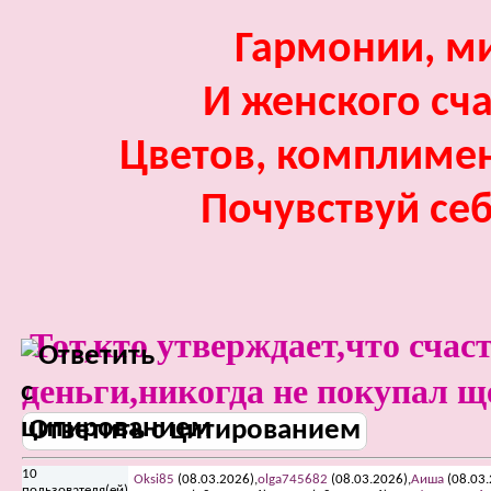
Гармонии, ми
И женского сча
Цветов, комплиме
Почувствуй се
Тот,кто утверждает,что счас
деньги,никогда не покупал ще
Ответить с цитированием
10
Oksi85
(08.03.2026),
olga745682
(08.03.2026),
Аиша
(08.03.
пользователя(ей)