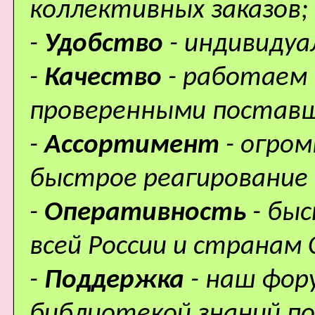
коллективных заказов;
-
Удобство
- индивидуа
-
Качество
- работаем 
проверенными поставщ
-
Ассортимент
- огро
быстрое реагирование 
-
Оперативность
- бы
всей России и странам 
-
Поддержка
- наш фор
библиотекой знаний по