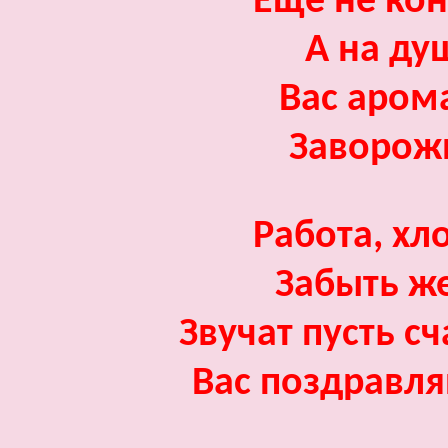
Еще не ко
А на ду
Вас аром
Заворожи
Работа, хл
Забыть ж
Звучат пусть сч
Вас поздравл