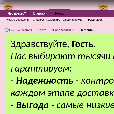
Что нового?
Главная
Форум
Новые сообщения
Справка
Календарь
Опции форума
Навигация
Форум
Досуг
*Поздравляшки*
8 Марта!!!
Здравствуйте,
Гость
.
Нас выбирают тысячи
гарантируем:
-
Надежность
- контр
каждом этапе доставк
-
Выгода
- самые низки