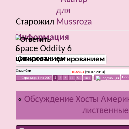
Старожил
Информация
Space Oddity 6
Ответить с цитированием
Спасибки
Юлечка
(20.07.2013)
Пос
Страница 1 из 207
1
2
3
11
51
101
...
«
Обсуждение Хосты Амери
лиственные