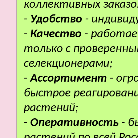
коллективных заказо
-
Удобство
- индивид
-
Качество
- работае
только с проверенн
селекционерами;
-
Ассортимент
- ог
быстрое реагировани
растений;
-
Оперативность
- 
растений по всей Рос