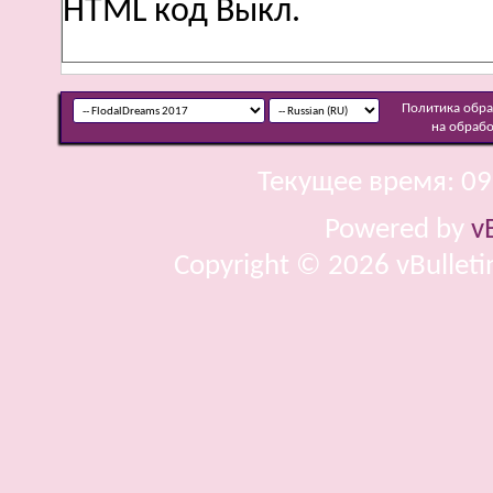
HTML код
Выкл.
Политика обр
на обраб
Текущее время:
09
Powered by
v
Copyright © 2026 vBulletin 