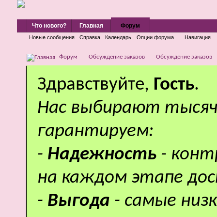
Что нового?
Главная
Форум
Новые сообщения
Справка
Календарь
Опции форума
Навигация
Форум
Обсуждение заказов
Обсуждение заказов
Здравствуйте,
Гость
.
Нас выбирают тысяч
гарантируем:
-
Надежность
- кон
на каждом этапе дос
-
Выгода
- самые низ