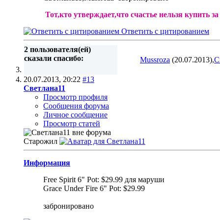
Тот,кто утверждает,что счастье нельзя купить за
Ответить с цитированием
2 пользователя(ей)
сказали cпасибо:
Mussroza
(20.07.2013),
С
20.07.2013,
20:22
#13
Светлана11
Просмотр профиля
Сообщения форума
Личное сообщение
Просмотр статей
Старожил
Информация
Free Spirit 6" Pot: $29.99 для маруши
Grace Under Fire 6" Pot: $29.99
забронировано