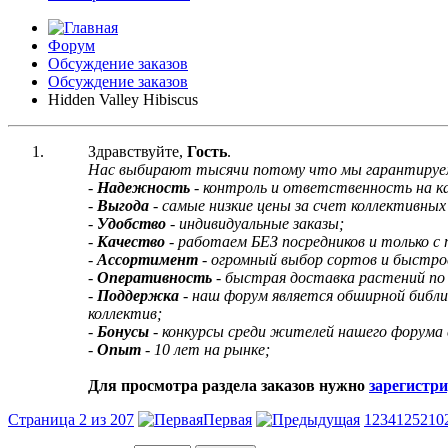
Форум
Обсуждение заказов
Обсуждение заказов
Hidden Valley Hibiscus
Здравствуйте,
Гость
.
Нас выбирают тысячи потому что мы гарантируе
-
Надежность
- контроль и ответственность на 
-
Выгода
- самые низкие цены за счет коллективных 
-
Удобство
- индивидуальные заказы;
-
Качество
- работаем БЕЗ посредников и только с
-
Ассортимент
- огромный выбор сортов и быстро
-
Оперативность
- быстрая доставка растений по
-
Поддержка
- наш форум является обширной библ
коллектив;
-
Бонусы
- конкурсы среди жителей нашего форума 
-
Опыт
- 10 лет на рынке;
Для просмотра раздела заказов нужно
зарегистр
Страница 2 из 207
Первая
1
2
3
4
12
52
10