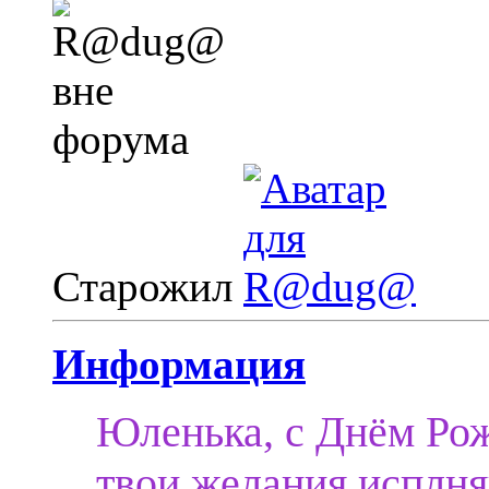
Старожил
Информация
Юленька, с Днём Рожд
твои желания исплня