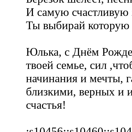
И самую счастливую 
Ты выбирай которую 
Юлька, с Днём Рожден
твоей семье, сил ,чт
начинания и мечты, г
близкими, верных и 
счастья!
:s10456::s10460::s104