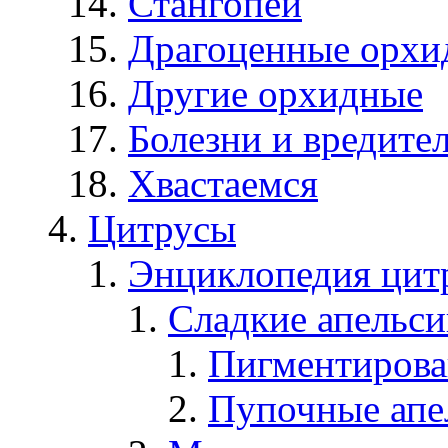
Стангопеи
Драгоценные орхи
Другие орхидные
Болезни и вредите
Хвастаемся
Цитрусы
Энциклопедия цит
Сладкие апельс
Пигментирова
Пупочные апе