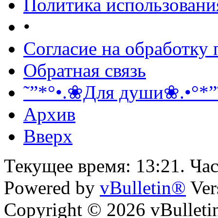
Политика использовани
•
Согласие на обработку
Обратная связь
˜”*°•.❀Для души❀.•°*”
Архив
Вверх
Текущее время:
13:21
. Ча
Powered by
vBulletin®
Ver
Copyright © 2026 vBulletin 