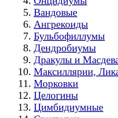
Онцидиумы
Вандовые
Ангрекоиды
Бульбофиллумы
Дендробиумы
Дракулы и Масдев
Максиллярии, Лик
Морковки
Целогины
Цимбидиумные