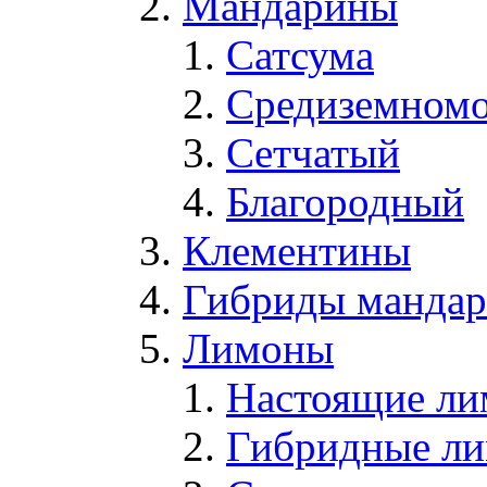
Мандарины
Сатсума
Средиземном
Сетчатый
Благородный
Клементины
Гибриды мандари
Лимоны
Настоящие л
Гибридные л