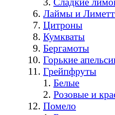
Сладкие лим
Лаймы и Лимет
Цитроны
Кумкваты
Бергамоты
Горькие апельс
Грейпфруты
Белые
Розовые и кр
Помело