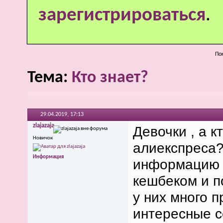
зарегистрироваться
.
Пок
Тема:
Кто знает?
29.04.2019,
17:13
zlajazaja
Девочки , а к
Новичок
алиекспреса
Информация
информацию о
кешбеком и п
у них много 
интересные с