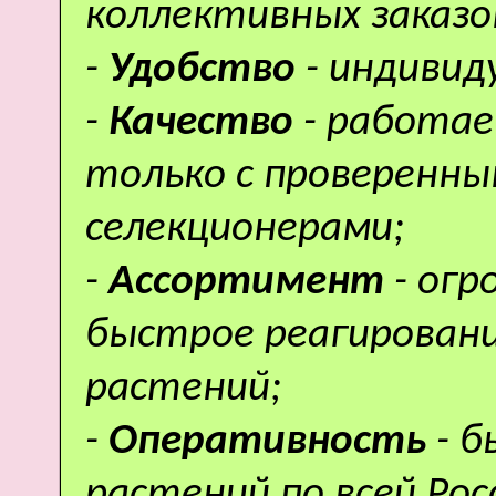
коллективных заказо
-
Удобство
- индивид
-
Качество
- работае
только с проверенн
селекционерами;
-
Ассортимент
- ог
быстрое реагировани
растений;
-
Оперативность
- 
растений по всей Рос