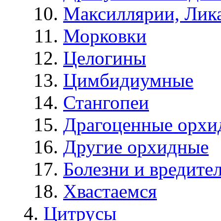
Максиллярии, Лик
Морковки
Целогины
Цимбидиумные
Стангопеи
Драгоценные орхи
Другие орхидные
Болезни и вредите
Хвастаемся
Цитрусы