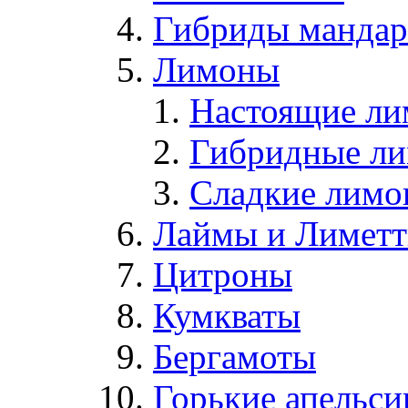
Гибриды мандари
Лимоны
Настоящие л
Гибридные л
Сладкие лим
Лаймы и Лимет
Цитроны
Кумкваты
Бергамоты
Горькие апельс