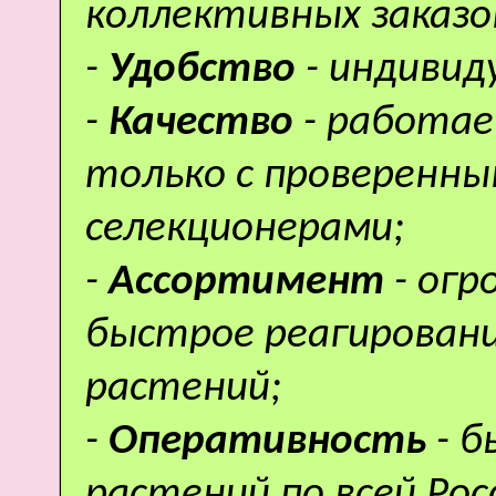
коллективных заказо
-
Удобство
- индивид
-
Качество
- работае
только с проверенн
селекционерами;
-
Ассортимент
- ог
быстрое реагировани
растений;
-
Оперативность
- 
растений по всей Рос