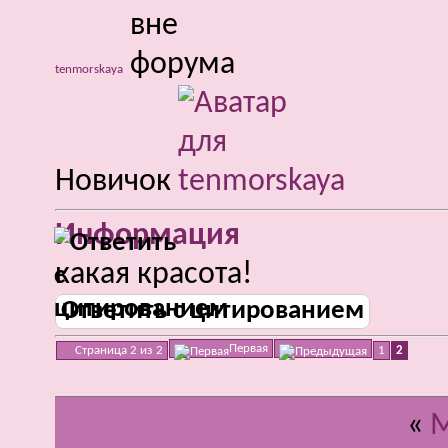
tenmorskaya
Новичок
Информация
какая красота!
Ответить с цитированием
Первая
Страница 2 из 2
1
2
«
М