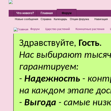
Что нового?
Главная
Форум
Новые сообщения
Справка
Календарь
Опции форума
Навигация
Форум
Царство растений
Комнатные растения
Здравствуйте,
Гость
.
Нас выбирают тысяч
гарантируем:
-
Надежность
- кон
на каждом этапе дос
-
Выгода
- самые низ