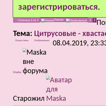
зарегистрироваться
.
Первая
Страница 2 из 2
1
2
По
Тема:
Цитрусовые - хваст
Опции темы
Отображение
08.04.2019,
23:3
Maska
Старожил