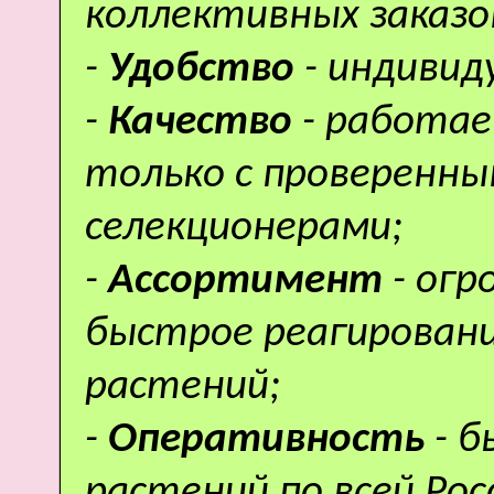
коллективных заказо
-
Удобство
- индивид
-
Качество
- работае
только с проверенн
селекционерами;
-
Ассортимент
- ог
быстрое реагировани
растений;
-
Оперативность
- 
растений по всей Рос