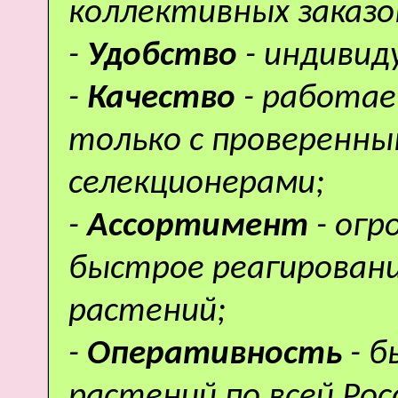
коллективных заказо
-
Удобство
- индивид
-
Качество
- работае
только с проверенн
селекционерами;
-
Ассортимент
- ог
быстрое реагировани
растений;
-
Оперативность
- 
растений по всей Рос