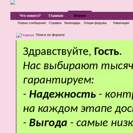
Что нового?
Главная
Форум
Новые сообщения
Справка
Календарь
Опции форума
Навигация
Поиск по форуму
Здравствуйте,
Гость
.
Нас выбирают тысяч
гарантируем:
-
Надежность
- кон
на каждом этапе дос
-
Выгода
- самые низ