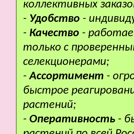
коллективных заказо
-
Удобство
- индивид
-
Качество
- работае
только с проверенн
селекционерами;
-
Ассортимент
- ог
быстрое реагировани
растений;
-
Оперативность
- 
растений по всей Рос